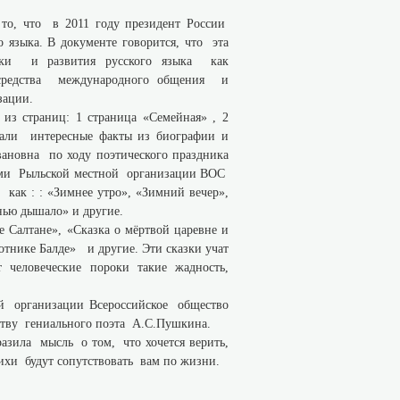
о, что в 2011 году президент России
языка. В документе говорится, что эта
жки и развития русского языка как
средства международного общения и
зации.
 страниц: 1 страница «Семейная» , 2
нали интересные факты из биографии и
вановна по ходу поэтического праздника
енами Рыльской местной организации ВОС
как : : «Зимнее утро», «Зимний вечер»,
нью дышало» и другие.
 Салтане», «Сказка о мёртвой царевне и
ботнике Балде» и другие. Эти сказки учат
т человеческие пороки такие жадность,
 организации Всероссийское общество
тву гениального поэта А.С.Пушкина.
ла мысль о том, что хочется верить,
тихи будут сопутствовать вам по жизни.