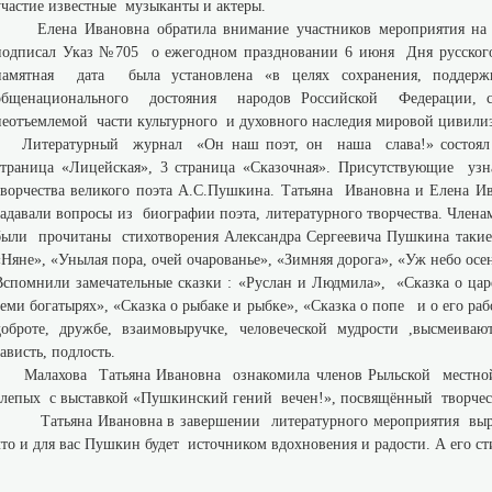
участие известные музыканты и актеры.
Елена Ивановна обратила внимание участников мероприятия на т
подписал Указ №705 о ежегодном праздновании 6 июня Дня русского 
памятная дата была установлена «в целях сохранения, поддер
общенационального достояния народов Российской Федерации, 
неотъемлемой части культурного и духовного наследия мировой цивили
Литературный журнал «Он наш поэт, он наша слава!» состоял из
страница «Лицейская», 3 страница «Сказочная». Присутствующие уз
творчества великого поэта А.С.Пушкина. Татьяна Ивановна и Елена И
задавали вопросы из биографии поэта, литературного творчества. Чл
были прочитаны стихотворения Александра Сергеевича Пушкина такие 
«Няне», «Унылая пора, очей очарованье», «Зимняя дорога», «Уж небо осе
Вспомнили замечательные сказки : «Руслан и Людмила», «Сказка о царе
семи богатырях», «Сказка о рыбаке и рыбке», «Сказка о попе и о его ра
доброте, дружбе, взаимовыручке, человеческой мудрости ,высмеиваю
зависть, подлость.
Малахова Татьяна Ивановна ознакомила членов Рыльской местной
слепых с выставкой «Пушкинский гений вечен!», посвящённый творчес
Татьяна Ивановна в завершении литературного мероприятия вырази
что и для вас Пушкин будет источником вдохновения и радости. А его с