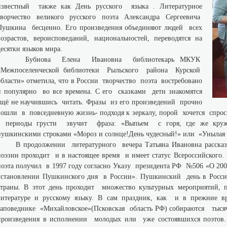
известный также как День русского языка . Литературное
творчество великого русского поэта Александра Сергеевича
Пушкина бесценно. Его произведения объединяют людей всех
возрастов, вероисповеданий, национальностей, переводятся на
десятки языков мира.
Бубнова Елена Ивановна библиотекарь МКУК
«Межпоселенческой библиотеки Рыльского района Курской
области» отметила, что в России творчество поэта востребовано
и популярно во все времена. С его сказками дети знакомятся
ещё не научившись читать. Фразы из его произведений прочно
вошли в повседневную жизнь- подходя к зеркалу, порой хочется спроси
в периоды грусти звучит фраза: «Выпьем с горя, где же круж
пушкинскими строками «Мороз и солнце!День чудесный!» или «Унылая
В продолжении литературного вечера Татьяна Ивановна рассказ
поэзии проходит и в настоящее время и имеет статус Всероссийского
поэта получил в 1997 году согласно Указу президента РФ №506 «О 20
установлении Пушкинского дня в России». Пушкинский день в Росси
страны. В этот день проходит множество культурных мероприятий, п
литературе и русскому языку. В сам праздник, как и в прежние в
заповеднике «Михайловское»(Псковская область РФ) собираются тыся
произведения в исполнении молодых или уже состоявшихся поэтов.